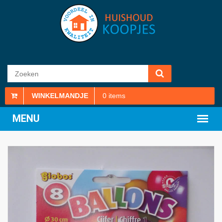
WINKELMANDJE
0
items