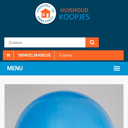
WINKELMANDJE
0
items