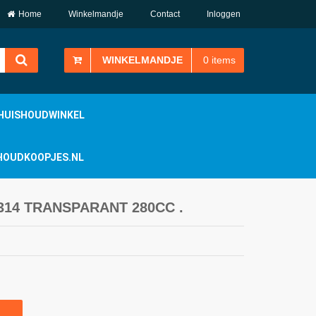
Home
Winkelmandje
Contact
Inloggen
WINKELMANDJE
0
items
HUISHOUDWINKEL
ISHOUDKOOPJES.NL
14 TRANSPARANT 280CC .