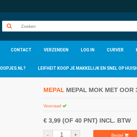
CONTACT
VERZENDEN
LOG IN
CURVER
KOOPJES.NL?
LEIFHEIT KOOP JE MAKKELIJK EN SNEL OP HU
MEPAL
MEPAL MOK MET OOR 3
Voorraad
€ 3,99
(OF 40 PNT)
INCL. BTW
-
+
Bestel