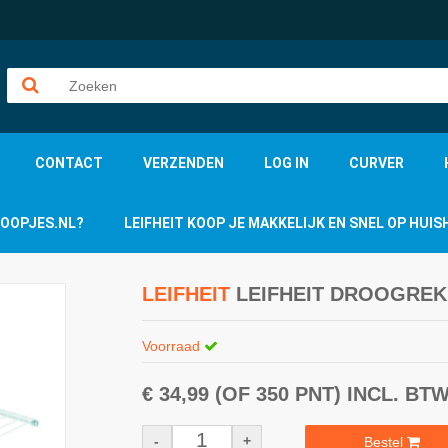
CONTACT
VERZENDEN
LOG IN
CURVER
KOOPJES.NL?
LEIFHEIT KOOP JE MAKKELIJK EN SNEL OP HU
LEIFHEIT
LEIFHEIT DROOGREK 
Voorraad
€ 34,99
(OF 350 PNT)
INCL. BT
-
+
Bestel