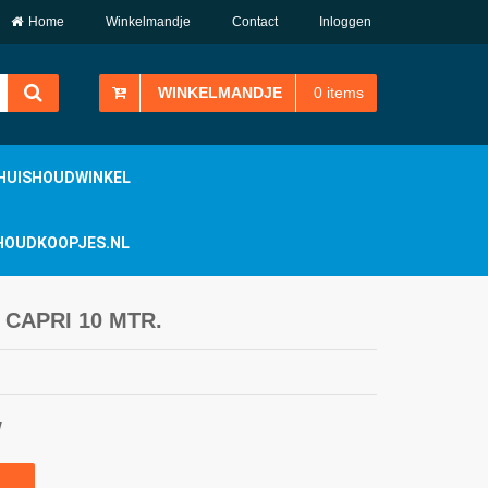
Home
Winkelmandje
Contact
Inloggen
WINKELMANDJE
0
items
HUISHOUDWINKEL
ISHOUDKOOPJES.NL
CAPRI 10 MTR.
W