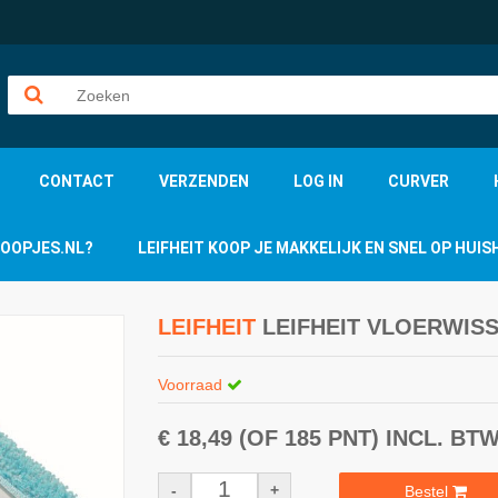
CONTACT
VERZENDEN
LOG IN
CURVER
KOOPJES.NL?
LEIFHEIT KOOP JE MAKKELIJK EN SNEL OP HU
LEIFHEIT
LEIFHEIT VLOERWISS
Voorraad
€ 18,49
(OF 185 PNT)
INCL. BT
-
+
Bestel