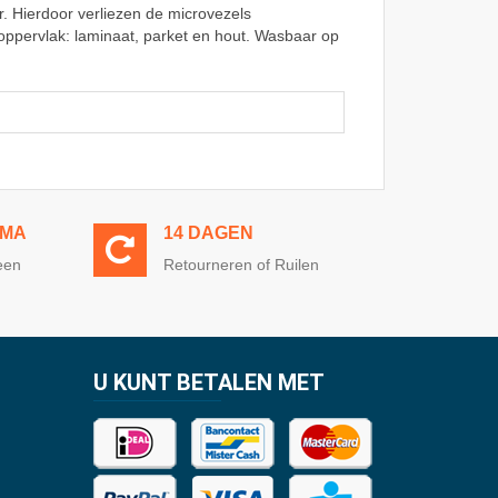
. Hierdoor verliezen de microvezels
ppervlak: laminaat, parket en hout. Wasbaar op
MMA
14 DAGEN
een
Retourneren of Ruilen
U KUNT BETALEN MET