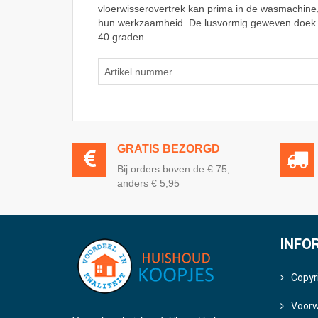
vloerwisserovertrek kan prima in de wasmachine
hun werkzaamheid. De lusvormig geweven doek is
40 graden.
Artikel nummer
GRATIS BEZORGD
Bij orders boven de € 75,
anders € 5,95
INFO
Copyr
Voor