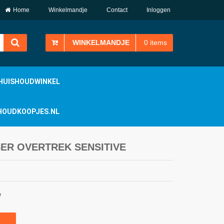
Home
Winkelmandje
Contact
Inloggen
WINKELMANDJE
0
items
HUISHOUDWINKEL
ISHOUDKOOPJES.NL
ER OVERTREK SENSITIVE
W