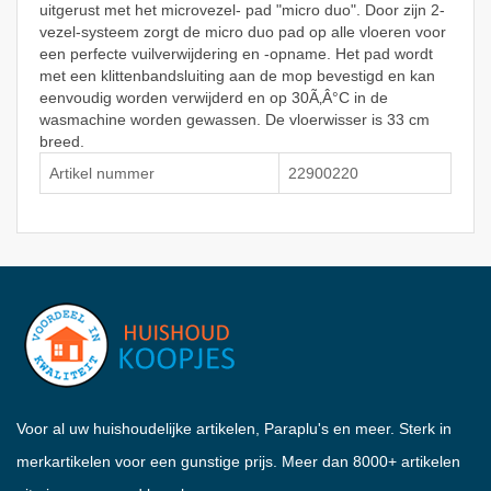
uitgerust met het microvezel- pad "micro duo". Door zijn 2-
vezel-systeem zorgt de micro duo pad op alle vloeren voor
een perfecte vuilverwijdering en -opname. Het pad wordt
met een klittenbandsluiting aan de mop bevestigd en kan
eenvoudig worden verwijderd en op 30Ã‚Â°C in de
wasmachine worden gewassen. De vloerwisser is 33 cm
breed.
Artikel nummer
22900220
Voor al uw huishoudelijke artikelen, Paraplu's en meer. Sterk in
merkartikelen voor een gunstige prijs. Meer dan 8000+ artikelen