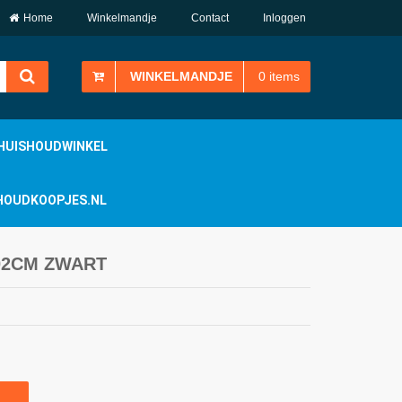
Home
Winkelmandje
Contact
Inloggen
WINKELMANDJE
0
items
HUISHOUDWINKEL
ISHOUDKOOPJES.NL
02CM ZWART