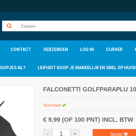
CONTACT
VERZENDEN
LOG IN
CURVER
KOOPJES.NL?
LEIFHEIT KOOP JE MAKKELIJK EN SNEL OP HU
FALCONETTI GOLFPARAPLU 1
Voorraad
€ 9,99
(OF 100 PNT)
INCL. BTW
-
+
Bestel