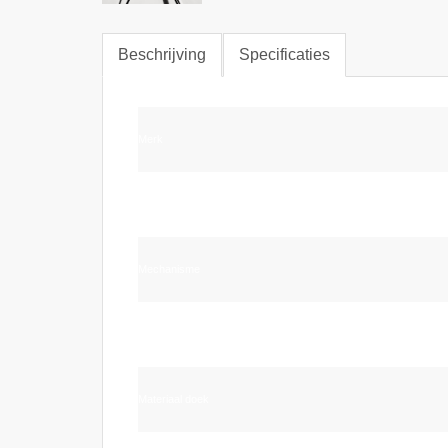
Beschrijving
Specificaties
Merk
Handvat
Mechanisme
Glasfiber
Materiaal doek