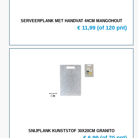
SERVEERPLANK MET HANDVAT 44CM MANGOHOUT
€
11,99
(of
120
pnt)
SNIJPLANK KUNSTSTOF 30X20CM GRANITO
€
6,99
(of
70
pnt)