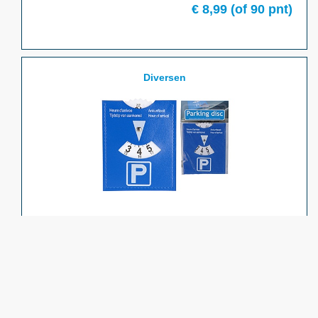
€
8,99
(of
90
pnt)
Diversen
PARKEERSCHIJF BLAUW 11X15CM
€
0,99
(of
10
pnt)