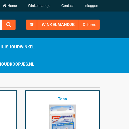
Home
Winkelmandje
Contact
Inloggen
WINKELMANDJE
0
items
HUISHOUDWINKEL
ISHOUDKOOPJES.NL
Tesa