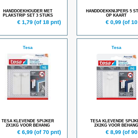
HANDDOEKHOUDER MET
HANDDOEKKNIJPERS 5 S
PLAKSTRIP SET 3 STUKS
OP KAART
€ 1,79
(of 18 pnt)
€ 0,99
(of 10
Tesa
Tesa
TESA KLEVENDE SPIJKER
TESA KLEVENDE SPIJK
2X1KG VOOR BEHANG
2X2KG VOOR BEHAN
€
6,99
(of
70
pnt)
€
8,99
(of
90