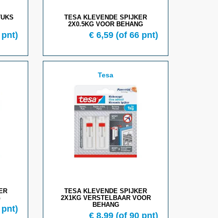
TUKS
TESA KLEVENDE SPIJKER
2X0.5KG VOOR BEHANG
 pnt)
€
6,59
(of
66
pnt)
Tesa
ER
TESA KLEVENDE SPIJKER
G
2X1KG VERSTELBAAR VOOR
BEHANG
pnt)
€
8,99
(of
90
pnt)