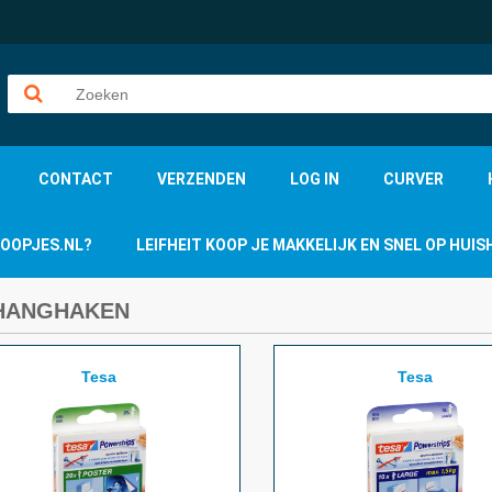
CONTACT
VERZENDEN
LOG IN
CURVER
KOOPJES.NL?
LEIFHEIT KOOP JE MAKKELIJK EN SNEL OP HU
HANGHAKEN
Tesa
Tesa