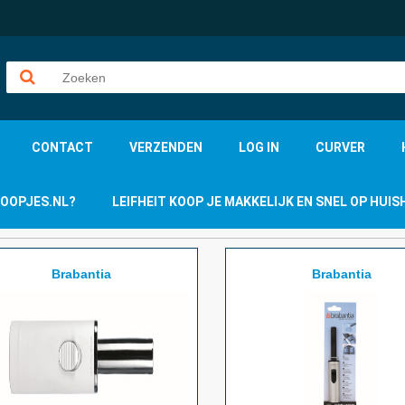
CONTACT
VERZENDEN
LOG IN
CURVER
KOOPJES.NL?
LEIFHEIT KOOP JE MAKKELIJK EN SNEL OP HU
Brabantia
Brabantia