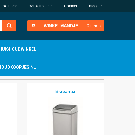
Home
Winkelmandje
Contact
Inloggen
WINKELMANDJE
0
items
HUISHOUDWINKEL
ISHOUDKOOPJES.NL
Brabantia